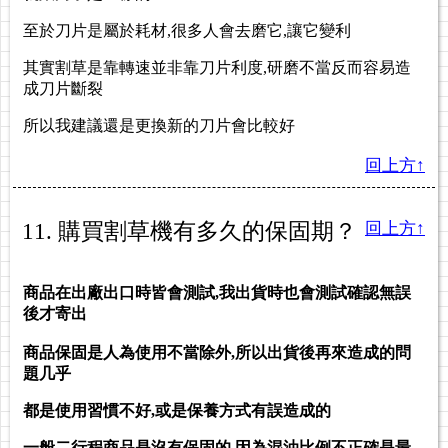
至於刀片是屬於耗材,很多人會去磨它,讓它變利
其實割草是靠轉速並非靠刀片利度,研磨不當反而容易造
成刀片斷裂
所以我建議還是更換新的刀片會比較好
回上方↑
11. 購買割草機有多久的保固期？
回上方↑
商品在出廠出口時皆會測試,我出貨時也會測試確認無誤
後才寄出
商品保固是人為使用不當除外,所以出貨後再來造成的問
題几乎
都是使用習慣不好,或是保養方式有誤造成的
一般二行程商品是沒有保固的,因為混油比例不正確是最