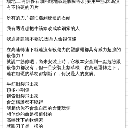
場地二:有許多石頭的場地或是牆腳等,則要用牛筋,因為沒
有不怕硬的刀片
所有的刀片都怕遇到硬硬的石頭
我有遇過想把牛筋線改成軟鋼索的人
我通常建議不要試,因為人命很值錢
在高速轉速下就連沒有殺傷力的塑膠繩都具有威力超強的
殺傷力！
就說牛筋條吧，尚未安裝上時，它根本安全到一點危險跟
殺傷力都沒有，但一旦安裝上割草機，在高速運轉之下，
連在粗硬的草梗都割斷了，何況是人的皮膚。
牛筋斷裂飛出來
頂多小割傷
鋼索斷裂飛出來
會怎樣誰都不曉得
我相信你不會拿自己的命開玩笑
相信你的命是很值錢的
高轉速下的軟鋼索
就跟刀子是一樣的