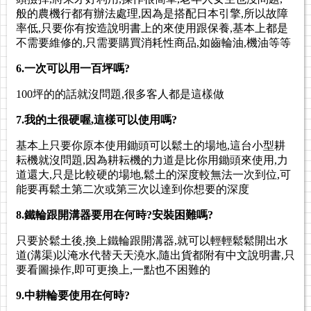
般的農機行都有辦法處理,因為是搭配日本引擎,所以故障
率低,只要你有按造說明書上的來使用跟保養,基本上都是
不需要維修的,只需要購買消耗性商品,如齒輪油,機油等等
6.一次可以用一百坪嗎?
100坪的的話就沒問題,很多客人都是這樣做
7.我的土很硬喔,這樣可以使用嗎?
基本上只要你原本使用鋤頭可以鬆土的場地,這台小型耕
耘機就沒問題,因為耕耘機的力道是比你用鋤頭來使用,力
道還大,只是比較硬的場地,鬆土的深度較無法一次到位,可
能要再鬆土第二次或第三次以達到你想要的深度
8.鐵輪跟開溝器要用在何時?安裝困難嗎?
只要於鬆土後,換上鐵輪跟開溝器,就可以輕輕鬆鬆開出水
道(溝渠)以淹水代替天天澆水,隨出貨都附有中文說明書,只
要看圖操作,即可更換上,一點也不困難的
9.中耕輪要使用在何時?