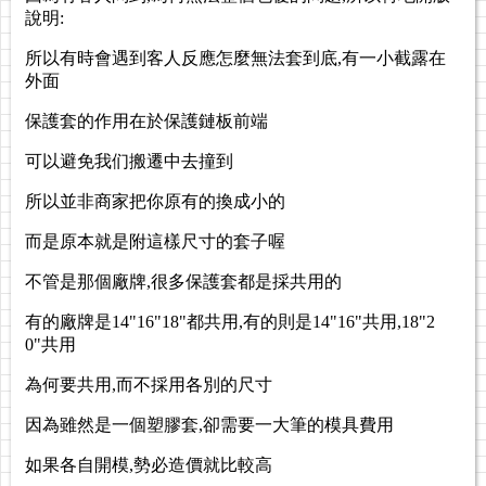
說明:
所以有時會遇到客人反應怎麼無法套到底,有一小截露在
外面
保護套的作用在於保護鏈板前端
可以避免我们搬遷中去撞到
所以並非商家把你原有的換成小的
而是原本就是附這樣尺寸的套子喔
不管是那個廠牌,很多保護套都是採共用的
有的廠牌是14"16"18"都共用,有的則是14"16"共用,18"2
0"共用
為何要共用,而不採用各別的尺寸
因為雖然是一個塑膠套,卻需要一大筆的模具費用
如果各自開模,勢必造價就比較高