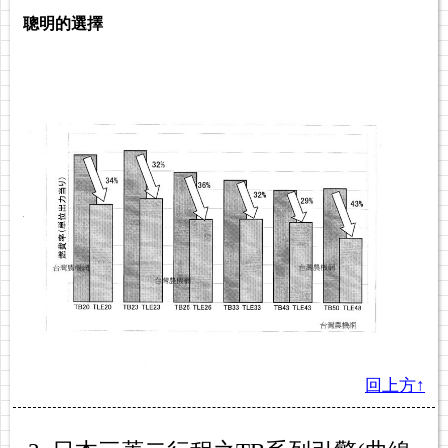
聰明的選擇
回上方↑