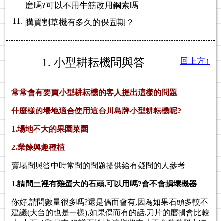
磨嗎?可以不用牛筋改用鋼索嗎
11.
購買割草機有多久的保固期？
1. 小型耕耘機問與答
回上方↑
常常會有要買小型耕耘機的客人提出這樣的問題
什麼樣的場地適合使用這台川島牌小型耕耘機呢?
1.場地不大的果園菜園
)系列
2.業餘興趣種植
...12
賣場問與答中時常問的問題提供給有疑問的人參考
1.請問土裡有雞蛋大的石頭,可以用嗎?會不會損壞機器
你好,請問數量很多嗎?還是偶而會有,因為如果石頭多較不
建議(大台的也是一樣),如果偶而有的話,刀片的磨損會比較