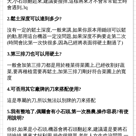
大,小石頭翻起來,建議要撿掉,這樣將來才不會常常鬆土時
會遇到,3q
2.鬆土深度可以達到多少?
沒有一定的鬆土深度,一般來講,如果你原本用鋤頭可以鬆
的動,那用這台機器一定沒問題,如果深度不夠要走第二次
(時間會比第一次快很多,因為已經將表面得硬土翻過了)
3.第三排刀也可以用硬土?
一般會加第三排刀都是用於種菜得菜圃上,已經收割好蔬
菜,要再種植需要再鬆土,加第三排刀剛好符合菜圃上的寬
度
4.可否用其它廠牌的刀來搭配使用?
這是專屬的刀,所以無法以別牌的刀來搭配
5.我有整地了,偶爾會有小石頭,第一次務農,操作容易?有使
用說明?
你好,如果是小石頭,機器會將石頭翻起來,建議還是要將石
頭撿掉,將來才好利用,操作很簡單,老年人女生也沒問題,一