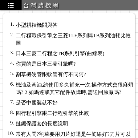
台 灣 農 機 網
1.
小型耕耘機問與答
2.
二行程環保引擎之三菱TLE系列與TB系列油耗比較
圖
3.
日本三菱二行程之TB系列引擎(曲線表)
4.
你買的是日本三菱引擎嗎?
5.
割草機硬管跟軟管有何不同阿?
6.
機油及黃油,約使用多久補充一次,操作方式會很麻煩
嗎? 2.如馬達或其它配件故障時,需送回原廠嗎?
7.
是否中國製就不好
8.
四行程引擎跟二行程引擎的比較
9.
鏈鋸保護套的長度說明
10.
常有人問?割草要用刀片好還是牛筋線好?刀片可以