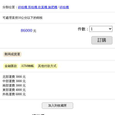
分類位置
：
碎枝機.剪枝機.吹葉機.施肥機
/
碎枝機
可處理直徑10公分以下的樹枝
件數
：
86000
元
訂購
郵局或貨運
金融匯款
ATM轉帳
其他付款方式
北部運費 3000 元
中部運費 3000 元
南部運費 3000 元
東部運費 4000 元
外島運費 6000 元
加入到收藏匣