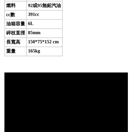
燃料
92或95無鉛汽油
391cc
cc數
6L
油箱容量
85mm
碎枝直徑
150*75*152 cm
長寬高
165kg
重量