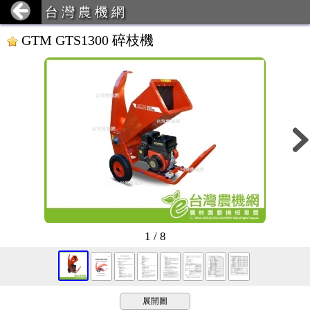
台 灣 農 機 網
GTM GTS1300 碎枝機
1 / 8
展開圖